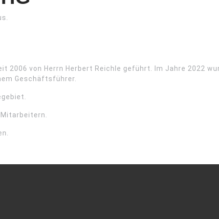
us.
it 2006 von Herrn Herbert Reichle geführt. Im Jahre 2022 wur
hem Geschäftsführer.
egebiet.
 Mitarbeitern.
en.