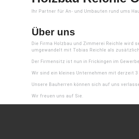
Ihr Partner für An- und Umbauten rund ums Ha
Über uns
Die Firma Holzbau und Zimmerei Reichle wird se
umgewandelt mit Tobias Reichle als zusätzlic
Der Firmensitz ist nun in Frickingen im Gewerb
Wir sind ein kleines Unternehmen mit derzeit 3
Unsere Bauherren können sich auf uns verlass
Wir freuen uns auf Sie.