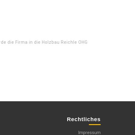
de die Firma in die Holzbau Reichle OHG
Rechtliches
Impressum