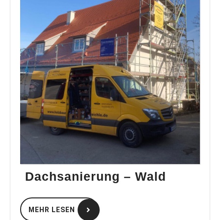
Dachsan
Dachsanierung – Wald
–
Wald
MEHR
MEHR LESEN
LESEN