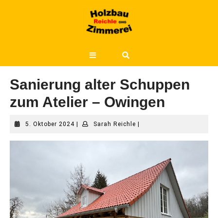
Skip
to
content
Open
Button
Sanierung alter Schuppen
zum Atelier – Owingen
5.
Sarah
5. Oktober 2024
|
Sarah Reichle
|
Oktober
Reichle
2024